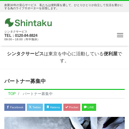
創業30年の安心サービス 私たちは便利屋を通して、ひとりひとりが自立して生活を豊かに
する為のライフサポーターを目指します。
シンタクサービス
Me
TEL : 0120-84-8824
09:00～18:00（年中無休）
シンタクサービス
は東京を中心に活動している
便利屋
で
す。
パートナー募集中
TOP
パートナー募集中
Facebook
Twitter
Hatena
Pocket
LINE